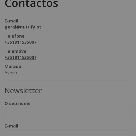
Contactos
Oferta exclusiva para clientes sem compras anteriores.
Começar a comprar..
E-mail
geral@nutrify.pt
Telefone
+351911535007
Telemóvel
+351911535007
Morada
Aveiro
Newsletter
O seu nome
E-mail