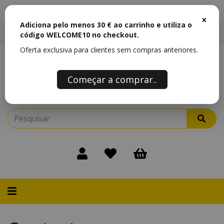
Férias 🌴 Encomendas de 31 de Julho a 17 de Agosto serão expedidas a
partir de 18 de Agosto.
×
Alternar
navegação
Adiciona pelo menos 30 € ao carrinho e utiliza o
código WELCOME10 no checkout.